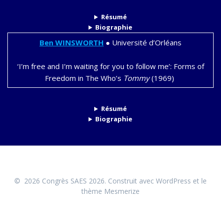
Résumé
Biographie
Ben
WINSWORTH
●
Université d’Orléans
‘I’m free and I’m waiting for you to follow me’: Forms of
Freedom in The Who’s
Tommy
(1969)
Résumé
Biographie
© 2026 Congrès SAES 2026. Construit avec WordPress et le
thème Mesmerize