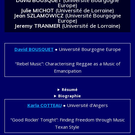
David BOUSQUET
(Université Bourgogne
Europe)
Julie MICHOT
(Université de Lorraine)
Jean SZLAMOWICZ
(Université Bourgogne
Europe)
Jeremy TRANMER
(Université de Lorraine)
David
BOUSQUET
●
Université Bourgogne Europe
“Rebel Music”: Characterising Reggae as a Music of
Emancipation
Résumé
Biographie
Karla
COTTEAU
●
Université d’Angers
“Good Rockin’ Tonight”: Finding Freedom through Music
Texan Style