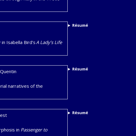
Résumé
in Isabella Bird’s
A Lady’s Life
Résumé
-Quentin
ial narratives of the
Résumé
uest
rphosis in
Passenger to