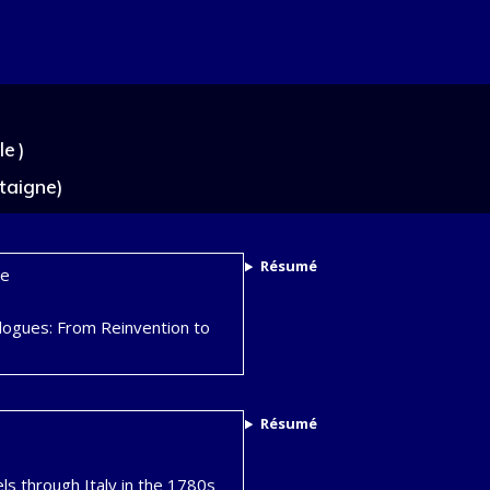
e )
taigne)
Résumé
se
elogues: From Reinvention to
Résumé
ls through Italy in the 1780s