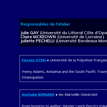
Responsables de l’atelier
Julie GAY
(Université du Littoral Côte d’Opal
Claire MCKEOWN
(Université de Lorraine )
Juliette PECHELU
(Université Bordeaux Mon
Florent
ATEM
● Université de la Polynésie Françai
Henry Adams, Ariitaimai and the South Pacific Trav
Emancipation
Nathalie
BERNARD
● Aix-Marseille Université
From hostess to author: Hester Lynch Piozzi’s trave