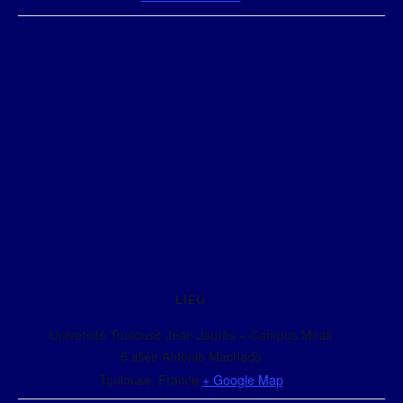
LIEU
Université Toulouse Jean Jaurès – Campus Mirail
5 allée Antonio Machado
Toulouse
,
France
+ Google Map