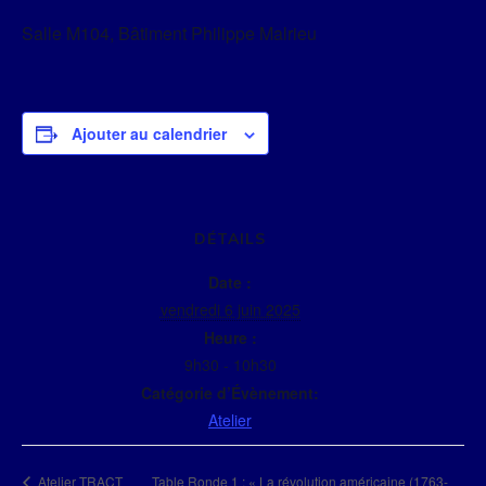
Salle M104, Bâtiment Philippe Malrieu
Ajouter au calendrier
DÉTAILS
Date :
vendredi 6 juin 2025
Heure :
9h30 - 10h30
Catégorie d’Évènement:
Atelier
Table Ronde 1 : « La révolution américaine (1763-
Atelier TRACT