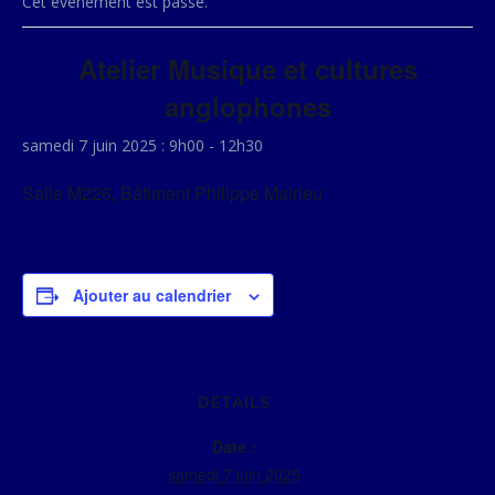
Cet évènement est passé.
Atelier Musique et cultures
anglophones
samedi 7 juin 2025 : 9h00
-
12h30
Salle M226, Bâtiment Philippe Malrieu
Ajouter au calendrier
DÉTAILS
Date :
samedi 7 juin 2025