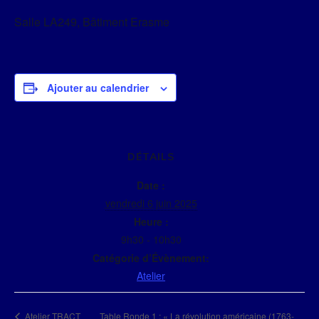
Salle LA249, Bâtiment Erasme
Ajouter au calendrier
DÉTAILS
Date :
vendredi 6 juin 2025
Heure :
9h30 - 10h30
Catégorie d’Évènement:
Atelier
Table Ronde 1 : « La révolution américaine (1763-
Atelier TRACT