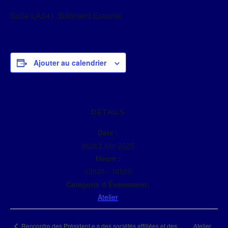
Salle LA341, Bâtiment Erasme
Ajouter au calendrier
DÉTAILS
Date :
jeudi 5 juin 2025
Heure :
13h30 - 16h30
Catégorie d’Évènement:
Atelier
Atelier
Rencontre des Président·e·s des sociétés affiliées et des