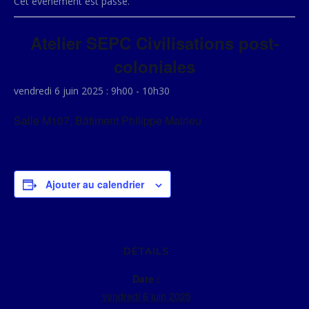
Cet évènement est passé.
Atelier SEPC Civilisations post-
coloniales
vendredi 6 juin 2025 : 9h00
-
10h30
Salle M107, Bâtiment Philippe Malrieu
Ajouter au calendrier
DÉTAILS
Date :
vendredi 6 juin 2025