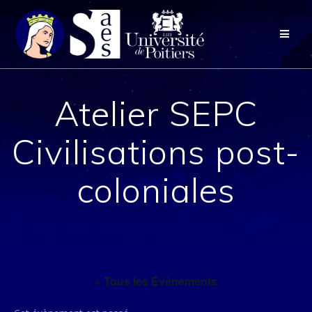
Passer
au
contenu
Atelier SEPC
Civilisations post-
coloniales
« Tous les Évènements